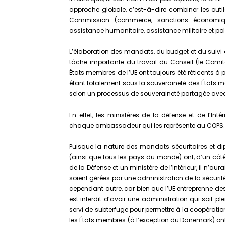
approche globale, c’est-à-dire combiner les outil
Commission (commerce, sanctions économiqu
assistance humanitaire, assistance militaire et polic
L’élaboration des mandats, du budget et du suivi d
tâche importante du travail du Conseil (le Comité 
États membres de l’UE ont toujours été réticents
étant totalement sous la souveraineté des États m
selon un processus de souveraineté partagée avec 
En effet, les ministères de la défense et de l’In
chaque ambassadeur qui les représente au COPS.
Puisque la nature des mandats sécuritaires et di
(ainsi que tous les pays du monde) ont, d’un côté,
de la Défense et un ministère de l’Intérieur, il n’aur
soient gérées par une administration de la sécurité 
cependant autre, car bien que l’UE entreprenne des 
est interdit d’avoir une administration qui soit
servi de subterfuge pour permettre à la coopératio
les États membres (à l’exception du Danemark) ont