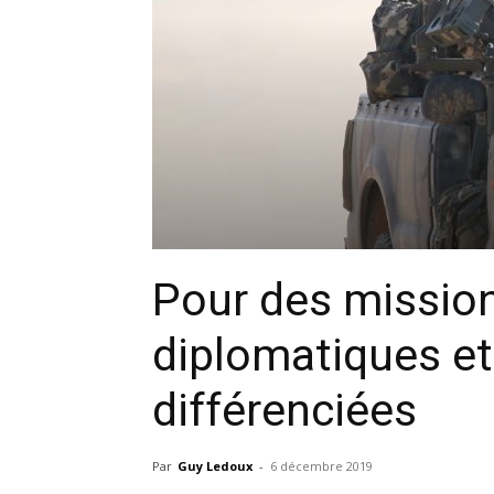
Pour des missio
diplomatiques et 
différenciées
Par
Guy Ledoux
-
6 décembre 2019