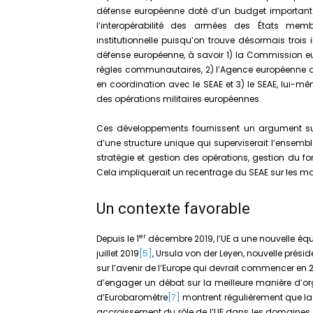
défense européenne doté d’un budget important e
l’interopérabilité des armées des États memb
institutionnelle puisqu’on trouve désormais trois i
défense européenne, à savoir 1) la Commission eu
règles communautaires, 2) l’Agence européenne d
en coordination avec le SEAE et 3) le SEAE, lui-mê
des opérations militaires européennes.
Ces développements fournissent un argument sup
d’une structure unique qui superviserait l’ensemb
stratégie et gestion des opérations, gestion du fo
Cela impliquerait un recentrage du SEAE sur les 
Un contexte favorable
er
Depuis le 1
décembre 2019, l’UE a une nouvelle éq
juillet 2019
[5]
, Ursula von der Leyen, nouvelle pré
sur l’avenir de l’Europe qui devrait commencer en 
d’engager un débat sur la meilleure manière d’or
d’Eurobaromètre
[7]
montrent régulièrement que la 
accroissement du rôle de l’UE dans les domaines d