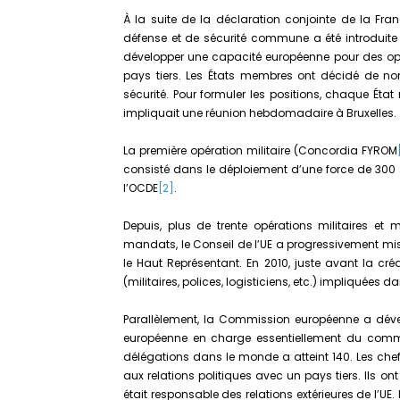
À la suite de la déclaration conjointe de la Fr
défense et de sécurité commune a été introduite
développer une capacité européenne pour des opé
pays tiers. Les États membres ont décidé de no
sécurité. Pour formuler les positions, chaque 
impliquait une réunion hebdomadaire à Bruxelles.
La première opération militaire (Concordia FYROM
consisté dans le déploiement d’une force de 300 s
l’OCDE
[2]
.
Depuis, plus de trente opérations militaires et 
mandats, le Conseil de l’UE a progressivement mi
le Haut Représentant. En 2010, juste avant la créa
(militaires, polices, logisticiens, etc.) impliquées d
Parallèlement, la Commission européenne a dév
européenne en charge essentiellement du comm
délégations dans le monde a atteint 140. Les che
aux relations politiques avec un pays tiers. Ils 
était responsable des relations extérieures de l’U