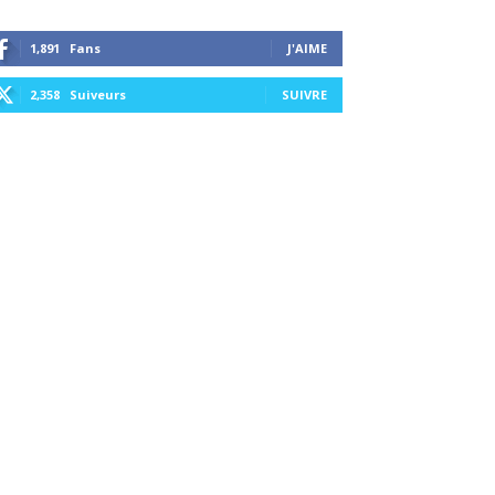
1,891
Fans
J'AIME
2,358
Suiveurs
SUIVRE