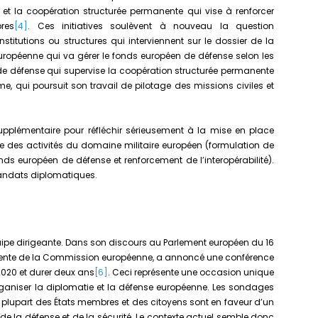
t la coopération structurée permanente qui vise à renforcer
res
[4]
. Ces initiatives soulèvent à nouveau la question
nstitutions ou structures qui interviennent sur le dossier de la
ropéenne qui va gérer le fonds européen de défense selon les
e défense qui supervise la coopération structurée permanente
me, qui poursuit son travail de pilotage des missions civiles et
plémentaire pour réfléchir sérieusement à la mise en place
le des activités du domaine militaire européen (formulation de
nds européen de défense et renforcement de l’interopérabilité).
mandats diplomatiques.
uipe dirigeante. Dans son discours au Parlement européen du 16
sidente de la Commission européenne, a annoncé une conférence
2020 et durer deux ans
[6]
. Ceci représente une occasion unique
ganiser la diplomatie et la défense européenne. Les sondages
plupart des États membres et des citoyens sont en faveur d’un
e la défense et de la sécurité. Le contexte actuel semble donc