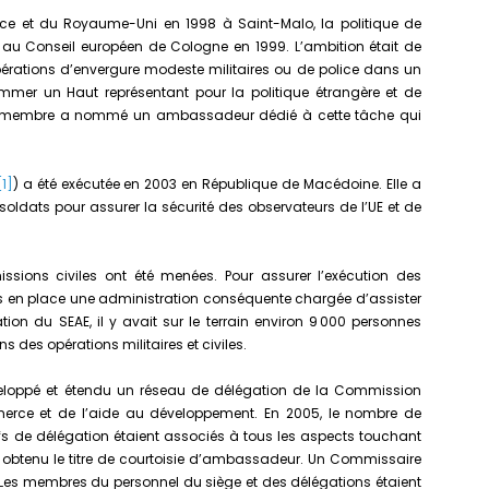
ance et du Royaume-Uni en 1998 à Saint-Malo, la politique de
 au Conseil européen de Cologne en 1999. L’ambition était de
rations d’envergure modeste militaires ou de police dans un
mmer un Haut représentant pour la politique étrangère et de
État membre a nommé un ambassadeur dédié à cette tâche qui
[1]
) a été exécutée en 2003 en République de Macédoine. Elle a
oldats pour assurer la sécurité des observateurs de l’UE et de
missions civiles ont été menées. Pour assurer l’exécution des
s en place une administration conséquente chargée d’assister
tion du SEAE, il y avait sur le terrain environ 9 000 personnes
ans des opérations militaires et civiles.
eloppé et étendu un réseau de délégation de la Commission
erce et de l’aide au développement. En 2005, le nombre de
fs de délégation étaient associés à tous les aspects touchant
ont obtenu le titre de courtoisie d’ambassadeur. Un Commissaire
E. Les membres du personnel du siège et des délégations étaient