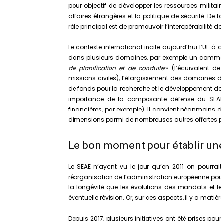
pour objectif de développer les ressources militair
affaires étrangères et la politique de sécurité. De
rôle principal est de promouvoir l’interopérabili
Le contexte international incite aujourd’hui l’UE 
dans plusieurs domaines, par exemple un comm
de planification et de conduite
» (l’équivalent d
missions civiles), l’élargissement des domaines d
de fonds pour la recherche et le développement d
importance de la composante défense du SEAE
financières, par exemple). Il convient néanmoins d
dimensions parmi de nombreuses autres offertes p
Le bon moment pour établir une
Le SEAE n’ayant vu le jour qu’en 2011, on pourra
réorganisation de l’administration européenne pour l
la longévité que les évolutions des mandats et les 
éventuelle révision. Or, sur ces aspects, il y a matièr
Depuis 2017, plusieurs initiatives ont été prises p