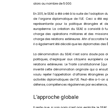
alors au nombre de 5 000.
En 2011, le SEAE a été créé à la suite de l’adoption
de l’organe diplomatique de l’UE. Ceci a été ex
représentante pour la politique étrangère et
européenne. La création du SEAE a consisté à fus
charge des opérations militaires et des mission
charge des relations extérieures. Afin d’accroitre
il a également été décidé que les diplomates des 
La dénomination du SEAE n’est sans doute pas des p
politiques, d’expliquer aux citoyens européens 
relations extérieures. Le Traité constitutionnel (
inventé cette dénomination originale qui a ensuite
voulu rejeter l’appellation d’affaires étrangère
activités diplomatiques de l’UE. Peut-être a-t-on a
défense, compétences régaliennes par excellence,
L’approche globale
Il reste que, si son nom n’est pas explicite, le SEA