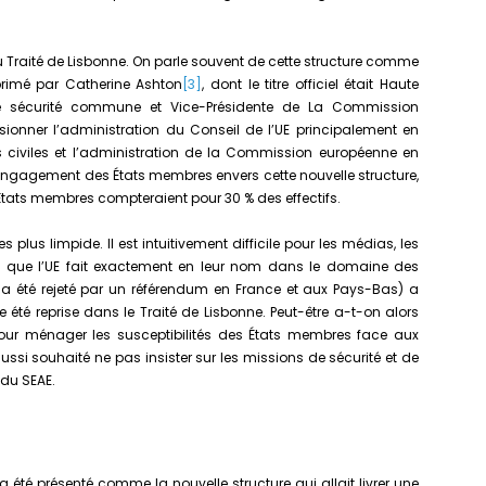
 du Traité de Lisbonne. On parle souvent de cette structure comme
primé par Catherine Ashton
[3]
, dont le titre officiel était Haute
 de sécurité commune et Vice-Présidente de La Commission
ionner l’administration du Conseil de l’UE principalement en
s civiles et l’administration de la Commission européenne en
 l’engagement des États membres envers cette nouvelle structure,
États membres compteraient pour 30 % des effectifs.
lus limpide. Il est intuitivement difficile pour les médias, les
ce que l’UE fait exactement en leur nom dans le domaine des
qui a été rejeté par un référendum en France et aux Pays-Bas) a
 été reprise dans le Traité de Lisbonne. Peut-être a-t-on alors
s pour ménager les susceptibilités des États membres face aux
ussi souhaité ne pas insister sur les missions de sécurité et de
 du SEAE.
E a été présenté comme la nouvelle structure qui allait livrer une