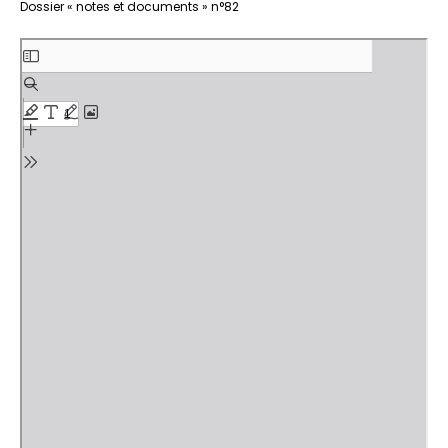
Aller
Dossier « notes et documents » n°82
au
contenu
PDF