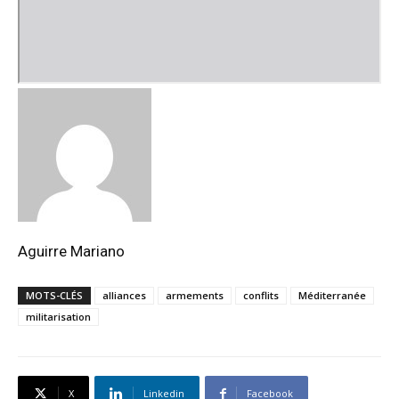
Aguirre Mariano
MOTS-CLÉS
alliances
armements
conflits
Méditerranée
militarisation
X
Linkedin
Facebook