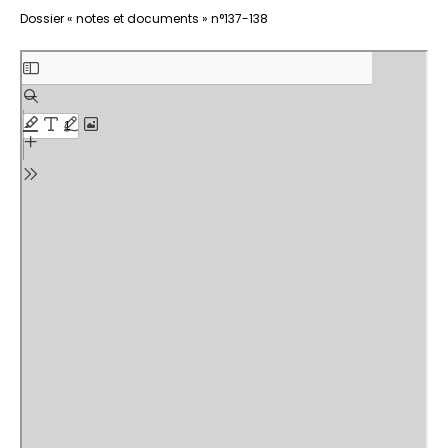
Aller
Dossier « notes et documents » n°137-138
au
contenu
PDF