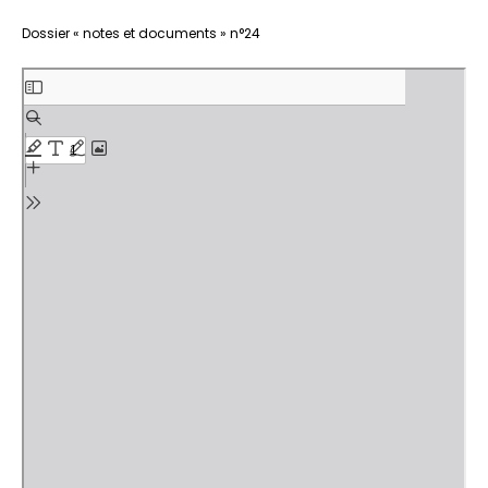
Aller
Dossier « notes et documents » n°24
au
contenu
PDF