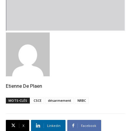
Etienne De Plaen
MOTS-CLÉS
CSCE
désarmement
NRBC
X
Linkedin
Facebook