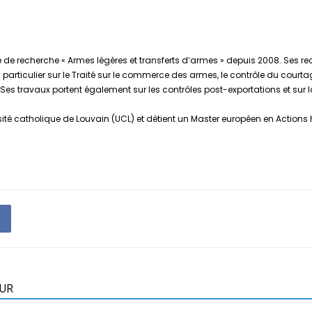
é de recherche « Armes légères et transferts d’armes » depuis 2008. Ses re
en particulier sur le Traité sur le commerce des armes, le contrôle du cour
es travaux portent également sur les contrôles post-exportations et sur la
rsité catholique de Louvain (UCL) et détient un Master européen en Actions
EUR