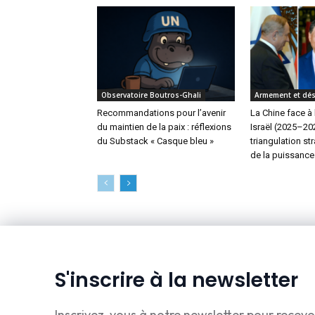
Observatoire Boutros-Ghali
Armement et dé
Recommandations pour l’avenir
La Chine face à 
du maintien de la paix : réflexions
Israël (2025–202
du Substack « Casque bleu »
triangulation st
de la puissance
S'inscrire à la newsletter
Inscrivez-vous à notre newsletter pour recevo