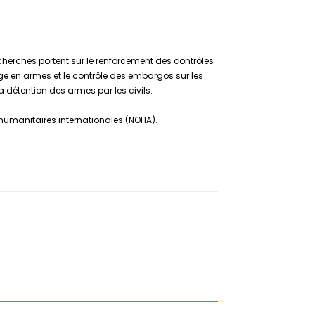
cherches portent sur le renforcement des contrôles
tage en armes et le contrôle des embargos sur les
 détention des armes par les civils.
 humanitaires internationales (NOHA).