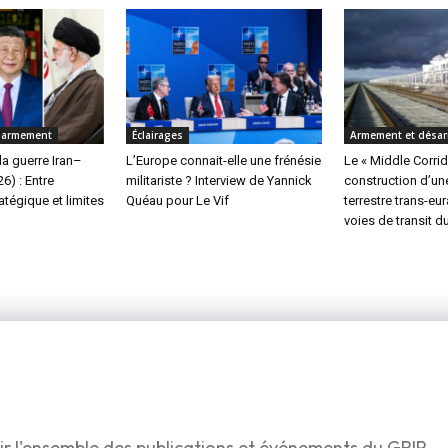
sarmement
Éclairages
Armement et désa
la guerre Iran–
L’Europe connait-elle une frénésie
Le « Middle Corridor
6) : Entre
militariste ? Interview de Yannick
construction d’une
ratégique et limites
Quéau pour Le Vif
terrestre trans-eu
voies de transit d
ir l'ensemble des publications et événements du GRIP.