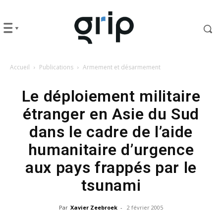
Accueil
Publications
Armement et désarmement
Le déploiement militaire
étranger en Asie du Sud
dans le cadre de l’aide
humanitaire d’urgence
aux pays frappés par le
tsunami
Par
Xavier Zeebroek
-
2 février 2005