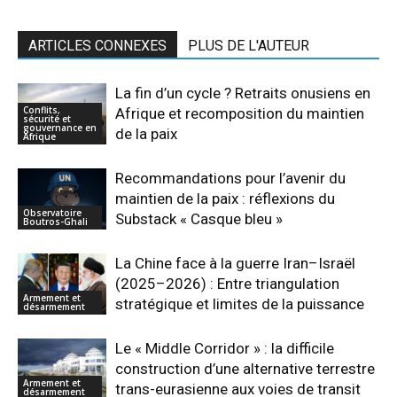
ARTICLES CONNEXES
PLUS DE L'AUTEUR
La fin d’un cycle ? Retraits onusiens en
Conflits,
Afrique et recomposition du maintien
sécurité et
gouvernance en
de la paix
Afrique
Recommandations pour l’avenir du
maintien de la paix : réflexions du
Observatoire
Substack « Casque bleu »
Boutros-Ghali
La Chine face à la guerre Iran–Israël
(2025–2026) : Entre triangulation
Armement et
stratégique et limites de la puissance
désarmement
Le « Middle Corridor » : la difficile
construction d’une alternative terrestre
Armement et
trans-eurasienne aux voies de transit
désarmement