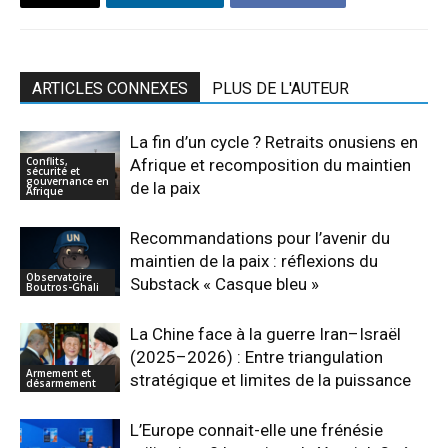
ARTICLES CONNEXES
PLUS DE L'AUTEUR
La fin d’un cycle ? Retraits onusiens en
Conflits,
Afrique et recomposition du maintien
sécurité et
gouvernance en
de la paix
Afrique
Recommandations pour l’avenir du
maintien de la paix : réflexions du
Observatoire
Substack « Casque bleu »
Boutros-Ghali
La Chine face à la guerre Iran–Israël
(2025–2026) : Entre triangulation
Armement et
stratégique et limites de la puissance
désarmement
L’Europe connait-elle une frénésie