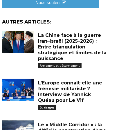
Nous soutenir
AUTRES ARTICLES:
La Chine face à la guerre
Iran–Israël (2025–2026) :
Entre triangulation
stratégique et limites de la
puissance
Armement et désarmement
L’Europe connait-elle une
frénésie militariste ?
Interview de Yannick
Quéau pour Le Vif
Éclairages
Le « Middle Corridor » : la