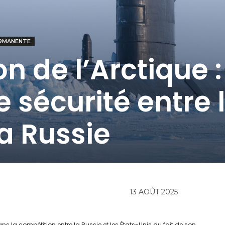
RMANENTE
on de l’Arctique :
 sécurité entre 
la Russie
13 AOÛT 2025
ans la compétition entre la Russie et les États-Unis du fait de son