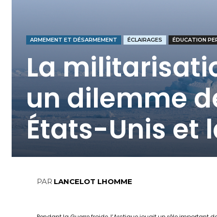
ARMEMENT ET DÉSARMEMENT
ÉCLAIRAGES
ÉDUCATION PE
La militarisati
un dilemme de
États-Unis et 
PAR
LANCELOT LHOMME
Pendant la Guerre froide, l’Arctique jouait un rôle important d