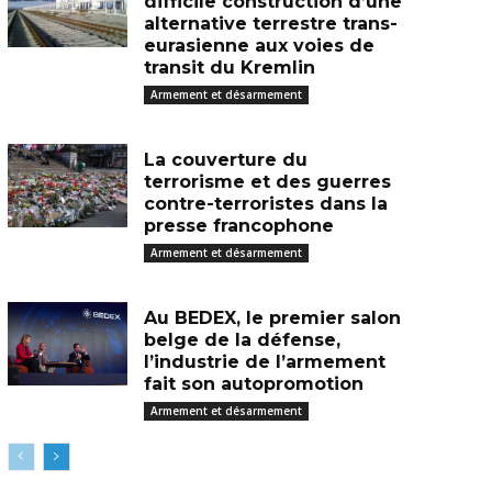
difficile construction d’une
alternative terrestre trans-
eurasienne aux voies de
transit du Kremlin
Armement et désarmement
La couverture du
terrorisme et des guerres
contre-terroristes dans la
presse francophone
Armement et désarmement
Au BEDEX, le premier salon
belge de la défense,
l’industrie de l’armement
fait son autopromotion
Armement et désarmement