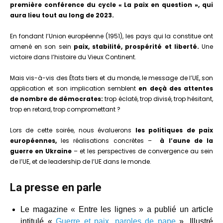
première conférence du cycle « La paix en question », qui
aura lieu tout au long de 2023.
En fondant l’Union européenne (1951), les pays qui la constitue ont
amené en son sein
paix, stabilité, prospérité et liberté.
Une
victoire dans l’histoire du Vieux Continent.
Mais vis-à-vis des États tiers et du monde, le message de l’UE, son
application et son implication semblent
en deçà des attentes
de nombre de démocrates:
trop éclaté, trop divisé, trop hésitant,
trop en retard, trop compromettant ?
Lors de cette soirée, nous évaluerons
les politiques de paix
européennes,
les réalisations concrètes –
à l’aune de la
guerre en Ukraine
– et les perspectives de convergence au sein
de l’UE, et de leadership de l’UE dans le monde.
La presse en parle
Le magazine « Entre les lignes » a publié un article
intitulé «
Guerre et paix, paroles de pape
». Illustré