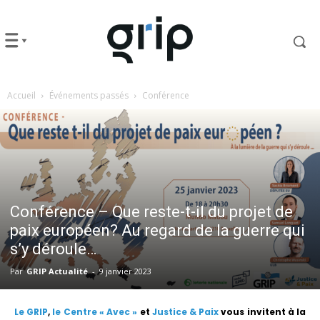
Accueil
Événements passés
Conférence
Conférence – Que reste-t-il du projet de
paix européen? Au regard de la guerre qui
s’y déroule…
Par
GRIP Actualité
-
9 janvier 2023
Le GRIP
,
le Centre « Avec »
et
Justice & Paix
vous invitent à la