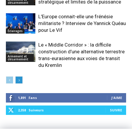
stratégique et limites de la puissance
désarmement
L’Europe connait-elle une frénésie
militariste ? Interview de Yannick Quéau
pour Le Vif
Éclairages
Le « Middle Corridor » : la difficile
construction d’une alternative terrestre
Armement et
trans-eurasienne aux voies de transit
désarmement
du Kremlin
1,891
Fans
J'AIME
2,358
Suiveurs
SUIVRE