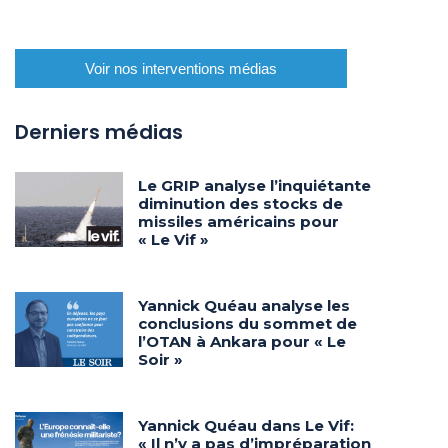
Voir nos interventions médias
Derniers médias
Le GRIP analyse l’inquiétante
diminution des stocks de
missiles américains pour
« Le Vif »
Yannick Quéau analyse les
conclusions du sommet de
l’OTAN à Ankara pour « Le
Soir »
Yannick Quéau dans Le Vif:
« Il n’y a pas d’impréparation