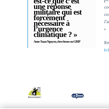
est-ce que c’est
une réponse
co
militaire qui est
co
forcément
nécessaire à
l’
l’urgence
»
climatique ? »
Anne Xuan Nguyen, c
hercheuse au GRIP
Re
ici