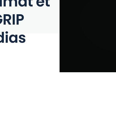
limat et
GRIP
dias