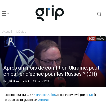
Accueil
Médias
Après un mois de conflit en Ukraine, peut-
on parler d’échec pour les Russes ? (DH)
Par
GRIP Actualité
-
25 mars 2022
Le directeur du GRIP,
Yannick Quéau
, a été interviewé par la
DH
à
propos de la guerre en
Ukraine.