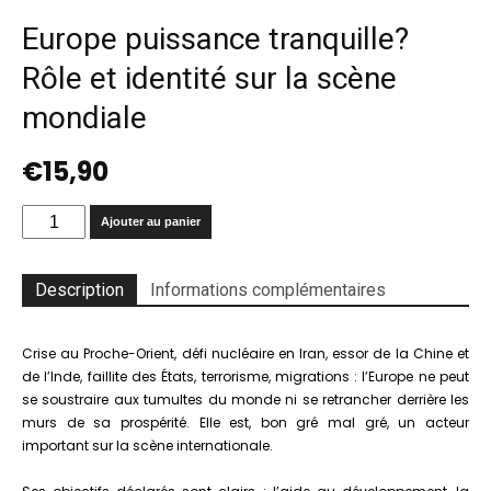
Europe puissance tranquille?
Rôle et identité sur la scène
mondiale
€
15,90
quantité
Ajouter au panier
de
Europe
puissance
Description
Informations complémentaires
tranquille?
Rôle
et
Crise au Proche-Orient, défi nucléaire en Iran, essor de la Chine et
identité
de l’Inde, faillite des États, terrorisme, migrations : l’Europe ne peut
sur
se soustraire aux tumultes du monde ni se retrancher derrière les
la
murs de sa prospérité. Elle est, bon gré mal gré, un acteur
scène
important sur la scène internationale.
mondiale