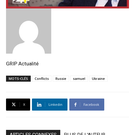
GRIP Actualité
MOTS-CLÉS
Conflicts
Russie
samuel
Ukraine
X
Linkedin
Facebook
ARTICLES CONNEXES
PLUS DE L'AUTEUR