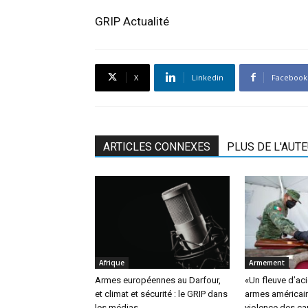
GRIP Actualité
X
Linkedin
Facebook
ARTICLES CONNEXES
PLUS DE L'AUT
Afrique
Armement
Armes européennes au Darfour,
«Un fleuve d’ac
et climat et sécurité : le GRIP dans
armes américain
les médias
violence des ca