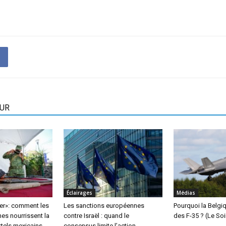
EUR
Éclairages
Médias
ier»: comment les
Les sanctions européennes
Pourquoi la Belgiq
es nourrissent la
contre Israël : quand le
des F-35 ? (Le Soi
rtels mexicains
consensus limite l’action