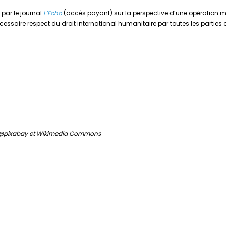
 par le journal
L’Echo
(accès payant) sur la perspective d’une opération mil
écessaire respect du droit international humanitaire par toutes les parties a
a @pixabay et Wikimedia Commons