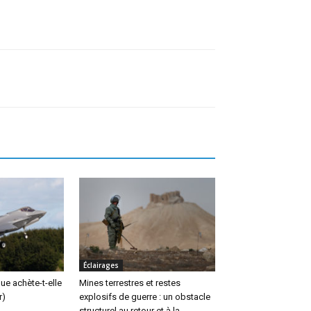
Éclairages
ue achète-t-elle
Mines terrestres et restes
r)
explosifs de guerre : un obstacle
structurel au retour et à la