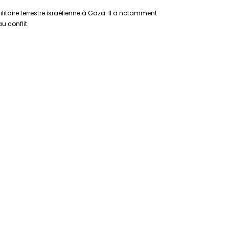
itaire terrestre israélienne à Gaza. Il a notamment
u conflit.