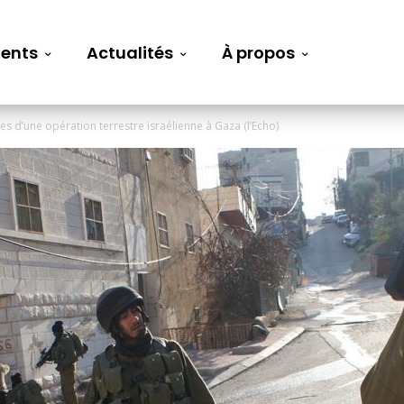
ents
Actualités
À propos
es d’une opération terrestre israélienne à Gaza (l’Echo)