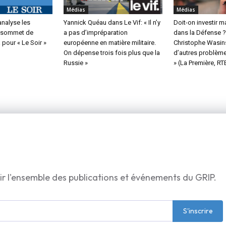
Médias
Médias
nalyse les
Yannick Quéau dans Le Vif: « Il n’y
Doit-on investir 
u sommet de
a pas d’impréparation
dans la Défense ?
pour « Le Soir »
européenne en matière militaire.
Christophe Wasinsk
On dépense trois fois plus que la
d’autres problème
Russie »
» (La Première, RT
ir l'ensemble des publications et événements du GRIP.
S'inscrire