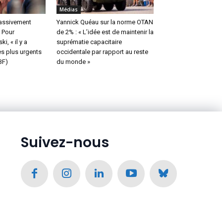
Médias
massivement
Yannick Quéau sur la norme OTAN
 Pour
de 2% : « L’idée est de maintenir la
i, « il y a
suprématie capacitaire
s plus urgents
occidentale par rapport au reste
BF)
du monde »
Suivez-nous