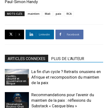
Paul-Simon Handy
MOTS-CLÉS
maintien
Mali
paix
RCA
X
Linkedin
Facebook
ARTICLES CONNEXES
PLUS DE L'AUTEUR
La fin d’un cycle ? Retraits onusiens en
Conflits,
Afrique et recomposition du maintien
sécurité et
gouvernance en
de la paix
Afrique
Recommandations pour l’avenir du
maintien de la paix : réflexions du
Observatoire
Substack « Casque bleu »
Boutros-Ghali