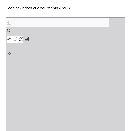
Aller
Dossier « notes et documents » n°36
au
contenu
PDF