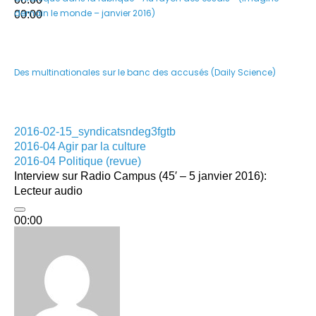
demain le monde – janvier 2016)
00:00
Des multinationales sur le banc des accusés (Daily Science)
2016-02-15_syndicatsndeg3fgtb
2016-04 Agir par la culture
2016-04 Politique (revue)
Interview sur Radio Campus (45′ – 5 janvier 2016):
Lecteur audio
00:00
00:00
00:00