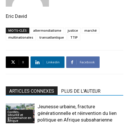
Eric David
MOTS-CLÉS
altermondialisme
justice
marché
multinationales
transatlantique
TTIP
X
Linkedin
Facebook
ARTICLES CONNEXES
PLUS DE L'AUTEUR
Jeunesse urbaine, fracture
Conflits,
générationnelle et réinvention du lien
sécurité et
gouvernance en
politique en Afrique subsaharienne
Afrique