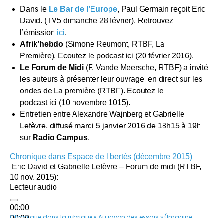
Dans le
Le Bar de l’Europe
, Paul Germain reçoit Eric
David. (TV5 dimanche 28 février). Retrouvez
l’émission
ici
.
Afrik’hebdo
(Simone Reumont, RTBF, La
Première). Ecoutez le podcast ici (20 février 2016).
Le Forum de Midi
(F. Vande Meersche, RTBF) a invité
les auteurs à présenter leur ouvrage, en direct sur les
ondes de La première (RTBF). Ecoutez le
podcast ici (10 novembre 1015).
Entretien entre Alexandre Wajnberg et Gabrielle
Lefèvre, diffusé mardi 5 janvier 2016 de 18h15 à 19h
sur
Radio Campus
.
Chronique dans Espace de libertés (décembre 2015)
Eric David et Gabrielle Lefèvre – Forum de midi (RTBF,
10 nov. 2015):
Lecteur audio
00:00
Chronique dans la rubrique « Au rayon des essais » (Imagine
00:00