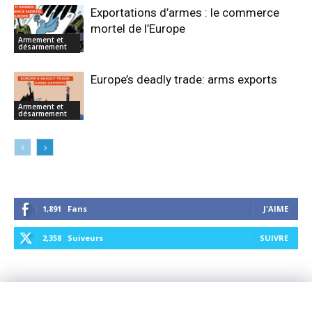
Exportations d’armes : le commerce
mortel de l’Europe
Armement et
désarmement
Europe’s deadly trade: arms exports
Armement et
désarmement
1,891
Fans
J'AIME
2,358
Suiveurs
SUIVRE