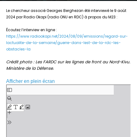
Le chercheur associé Georges Berghezan été interviewé le 9 août
2024 par Radio Okapi (radio ONU en RDC) à propos du M23 :
Écoutez l’interview en ligne :
https://www.radiookapi.net/2024/08/09/emissions/regard-sur-
lactualite-de-la-semaine/guerre-dans-lest-de-la-rdc-les-
obstacles-la
Crédit photo : Les FARDC sur les lignes de front au Nord-Kivu.
Ministère de la Défense.
Afficher en plein écran
Aller
au
contenu
PDF