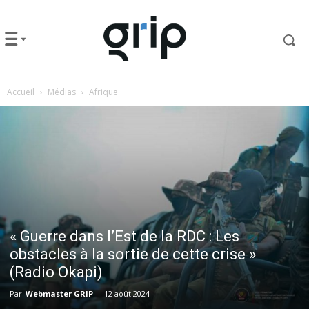
Accueil
Médias
Afrique
« Guerre dans l’Est de la RDC : Les
obstacles à la sortie de cette crise »
(Radio Okapi)
Par
Webmaster GRIP
-
12 août 2024