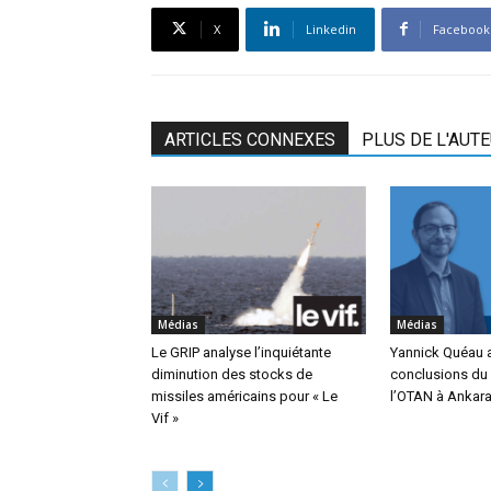
X
Linkedin
Facebook
ARTICLES CONNEXES
PLUS DE L'AUT
Médias
Médias
Le GRIP analyse l’inquiétante
Yannick Quéau a
diminution des stocks de
conclusions d
missiles américains pour « Le
l’OTAN à Ankara 
Vif »