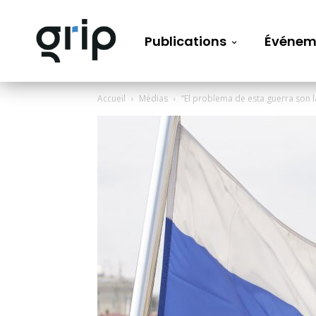
Publications
Événem
Accueil
Médias
“El problema de esta guerra son l