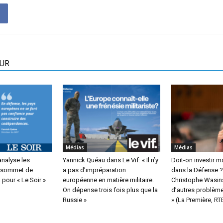
EUR
Médias
Médias
nalyse les
Yannick Quéau dans Le Vif: « Il n’y
Doit-on investir 
u sommet de
a pas d’impréparation
dans la Défense ?
pour « Le Soir »
européenne en matière militaire.
Christophe Wasinsk
On dépense trois fois plus que la
d’autres problème
Russie »
» (La Première, RT