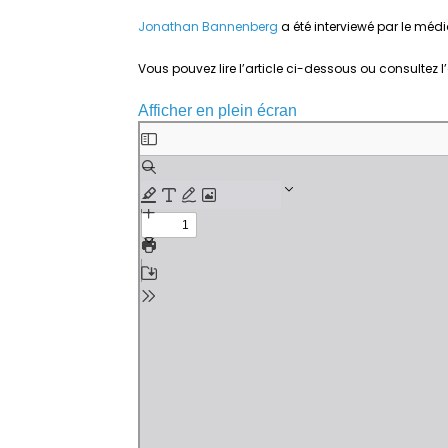
Jonathan Bannenberg
a été interviewé par le mé
Vous pouvez lire l’article ci-dessous ou consultez l’
Afficher en plein écran
Aller
au
contenu
PDF