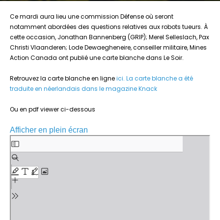
Ce mardi aura lieu une commission Défense où seront
notamment abordées des questions relatives aux robots tueurs. À
cette occasion, Jonathan Bannenberg (GRIP); Merel Selleslach, Pax
Christi Vlaanderen; Lode Dewaegheneire, conseiller militaire, Mines
Action Canada ont publié une carte blanche dans Le Soir.
Retrouvez la carte blanche en ligne
ici.
La carte blanche a été
traduite en néerlandais dans le magazine Knack
Ou en pdf viewer ci-dessous
Afficher en plein écran
Aller
au
contenu
PDF