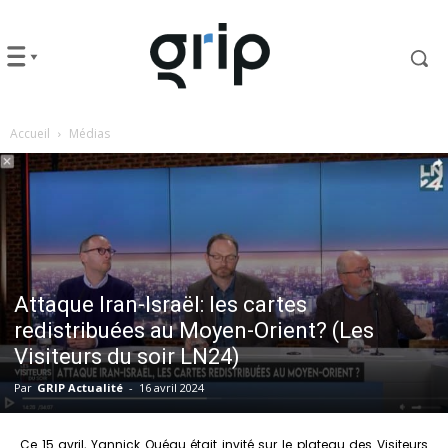
Accueil
Médias
Attaque Iran-Israël: les cartes
redistribuées au Moyen-Orient? (Les
Visiteurs du soir LN24)
Par
GRIP Actualité
-
16 avril 2024
Ce 15 avril, Yannick Quéau était invité sur le plateau des Visiteurs