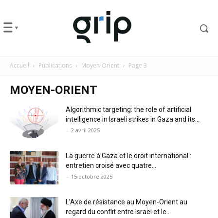
Accueil
Publications
Moyen-Orient
Page 3
MOYEN-ORIENT
Algorithmic targeting: the role of artificial
intelligence in Israeli strikes in Gaza and its...
-
2 avril 2025
La guerre à Gaza et le droit international :
entretien croisé avec quatre...
-
15 octobre 2025
L’Axe de résistance au Moyen-Orient au
regard du conflit entre Israël et le...