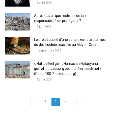
-
5 avril 2024
Après Gaza : que reste-t-il de la «
responsabilité de protéger » ?
-
5 juin 2025
Le projet oublié d’une zone exempte d’armes
de destruction massive au Moyen-Orient
-
4 septembre 2025
« Haftbefeel géint Hamas an Netanyahu
gefrot: Lëtzebuerg positionéiert sech net »
(Radio 100.7 Luxembourg)
-
22 mai 2024
2
3
4