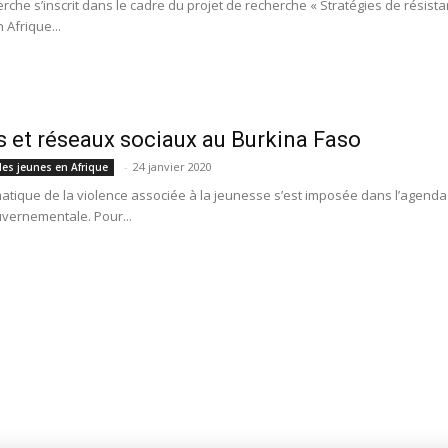
erche s’inscrit dans le cadre du projet de recherche « Stratégies de résis
 Afrique...
 et réseaux sociaux au Burkina Faso
-
24 janvier 2020
des jeunes en Afrique
atique de la violence associée à la jeunesse s’est imposée dans l’agenda
uvernementale. Pour...