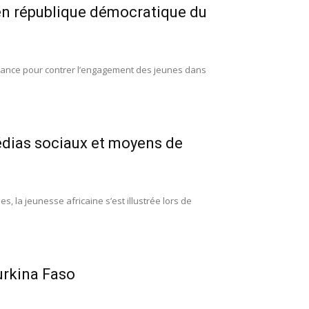
e en république démocratique du
istance pour contrer l’engagement des jeunes dans
édias sociaux et moyens de
, la jeunesse africaine s’est illustrée lors de
Burkina Faso