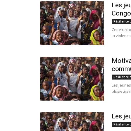
Les je
Congo
Résilience 
Cette rech
la violence
Motiva
commun
Résilience 
Les jeunes 
plusieurs m
Les je
Résilience 