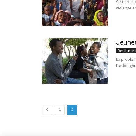
Cette rech
violence en
Jeunes
Résilience 
La problém
l’action go
1
2