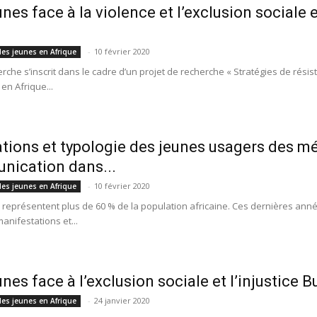
unes face à la violence et l’exclusion social
-
10 février 2020
des jeunes en Afrique
erche s’inscrit dans le cadre d’un projet de recherche « Stratégies de rés
 en Afrique...
tions et typologie des jeunes usagers des m
ication dans...
-
10 février 2020
des jeunes en Afrique
représentent plus de 60 % de la population africaine. Ces dernières années
anifestations et...
unes face à l’exclusion sociale et l’injustice 
-
24 janvier 2020
des jeunes en Afrique